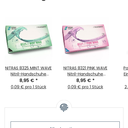
NITRAS 8325 MINT WAVE
NITRAS 8321 PINK WAVE
Po
Nitril-Handschuhe
Nitril-Handschuhe
E
100Stk Gr. L
8,95 €
*
100Stk Gr. XS
8,95 €
*
0,09 € pro 1 Stück
0,09 € pro 1 Stück
2