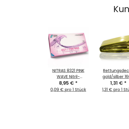
Kun
NITRAS 8321 PINK
Rettungsdec
WAVE Nitril-
gold/silber 16
Handschuhe 100Stk
8,95 €
*
1,31 €
210cm
*
Gr. XS
0,09 € pro 1 Stück
1,31 € pro 1 S