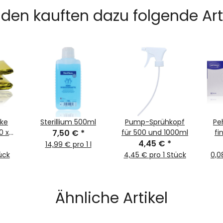
den kauften dazu folgende Arti
ke
Sterillium 500ml
Pump-Sprühkopf
Pe
0 x
7,50 €
*
für 500 und 1000ml
fi
4,45 €
*
14,99 € pro 1 l
tück
4,45 € pro 1 Stück
0,0
Ähnliche Artikel