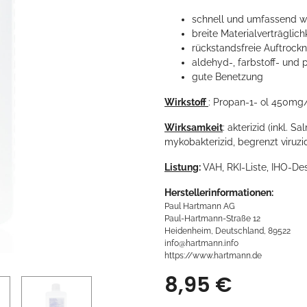
schnell und umfassend w
breite Materialverträgli
rückstandsfreie Auftrock
aldehyd-, farbstoff- und 
gute Benetzung
Wirkstoff
: Propan-1- ol 450mg
Wirksamkeit
: akterizid (inkl. S
mykobakterizid, begrenzt viruzid
Listung
:
VAH, RKI-Liste, IHO-Des
Herstellerinformationen:
Paul Hartmann AG
Paul-Hartmann-Straße 12
Heidenheim, Deutschland, 89522
info@hartmann.info
https://www.hartmann.de
8,95 €