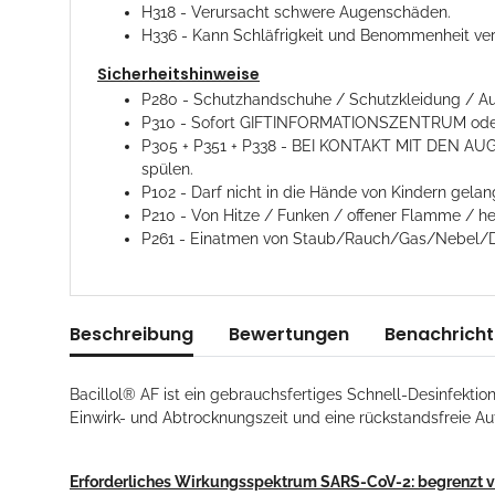
H318 - Verursacht schwere Augenschäden.
H336 - Kann Schläfrigkeit und Benommenheit ver
Sicherheitshinweise
P280 - Schutzhandschuhe / Schutzkleidung / Au
P310 - Sofort GIFTINFORMATIONSZENTRUM oder 
P305 + P351 + P338 - BEI KONTAKT MIT DEN AUGE
spülen.
P102 - Darf nicht in die Hände von Kindern gelan
P210 - Von Hitze / Funken / offener Flamme / he
P261 - Einatmen von Staub/Rauch/Gas/Nebel/D
Beschreibung
Bewertungen
Benachricht
Bacillol® AF ist ein gebrauchsfertiges Schnell-Desinfekti
Einwirk- und Abtrocknungszeit und eine rückstandsfreie Auf
Erforderliches Wirkungsspektrum SARS-CoV-2
: begrenzt v