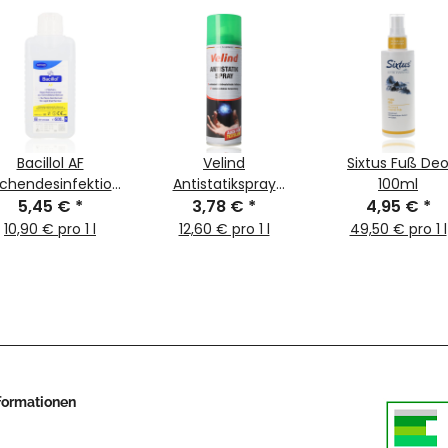
Bacillol AF
Velind
Sixtus Fuß De
ächendesinfektion
Antistatikspray
100ml
5,45 €
500ml
*
3,78 €
300ml
*
4,95 €
*
10,90 € pro 1 l
12,60 € pro 1 l
49,50 € pro 1 l
nformationen