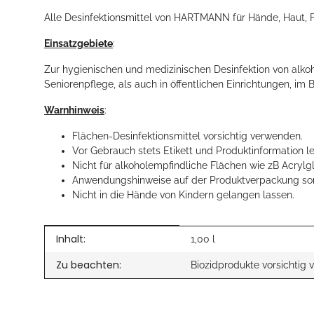
Alle Desinfektionsmittel von HARTMANN für Hände, Haut, 
Einsatzgebiete
:
Zur hygienischen und medizinischen Desinfektion von alko
Seniorenpflege, als auch in öffentlichen Einrichtungen, im B
Warnhinweis
:
Flächen-Desinfektionsmittel vorsichtig verwenden.
Vor Gebrauch stets Etikett und Produktinformation l
Nicht für alkoholempfindliche Flächen wie zB Acrylgla
Anwendungshinweise auf der Produktverpackung sorg
Nicht in die Hände von Kindern gelangen lassen.
Produkteigenschaft
Wert
Inhalt:
1,00 l
Zu beachten:
Biozidprodukte vorsichtig 