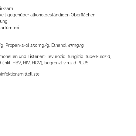
irksam
chkeit gegenüber alkoholbeständigen Oberflächen
nung
parfümfrei
/g, Propan-2-ol 250mg/g, Ethanol 47mg/g
almonellen und Listerien), levurozid, fungizid, tuberkulozid,
 (inkl. HBV, HIV, HCV), begrenzt viruzid PLUS
infektionsmittelliste