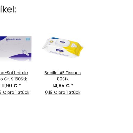
kel:
ha-Soft nitrile
Bacillol AF Tissues
no Gr. S 150Stk
80Stk
11,90 €
*
14,85 €
*
8 € pro 1 Stück
0,19 € pro 1 Stück