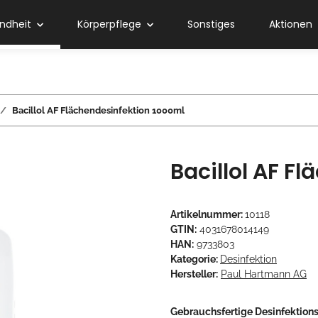
ndheit
Körperpflege
Sonstiges
Aktionen
Bacillol AF Flächendesinfektion 1000ml
Bacillol AF F
Artikelnummer:
10118
GTIN:
4031678014149
HAN:
9733803
Kategorie:
Desinfektion
Hersteller:
Paul Hartmann AG
Gebrauchsfertige Desinfektions