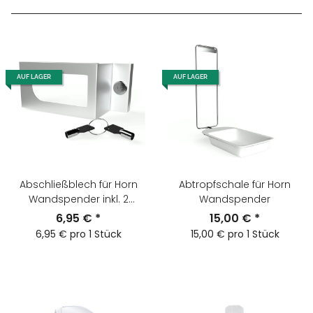
AUF LAGER
AUF LAGER
Abschließblech für Horn
Abtropfschale für Horn
Wandspender inkl. 2
Wandspender
Schlüssel
6,95 €
*
15,00 €
*
6,95 € pro 1 Stück
15,00 € pro 1 Stück