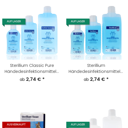
AUF LAGER
AUF LAGER
Sterillium Classic Pure
Sterillium
Händedesinfektionsmittel -
Händedesinfektionsmittel -
Größe wählbar-
Größe wählbar-
2,74 €
*
2,74 €
*
ab
ab
AUSVERKAUFT
AUF LAGER