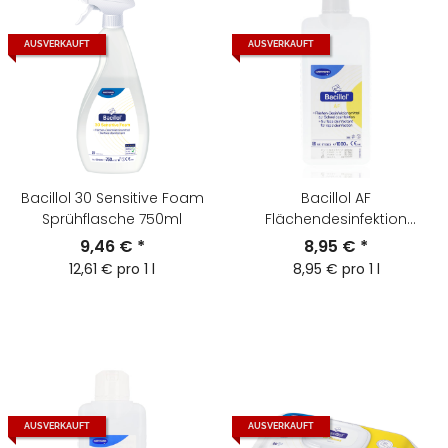
AUSVERKAUFT
AUSVERKAUFT
Bacillol 30 Sensitive Foam
Bacillol AF
Sprühflasche 750ml
Flächendesinfektion
1000ml
9,46 €
*
8,95 €
*
12,61 € pro 1 l
8,95 € pro 1 l
AUSVERKAUFT
AUSVERKAUFT