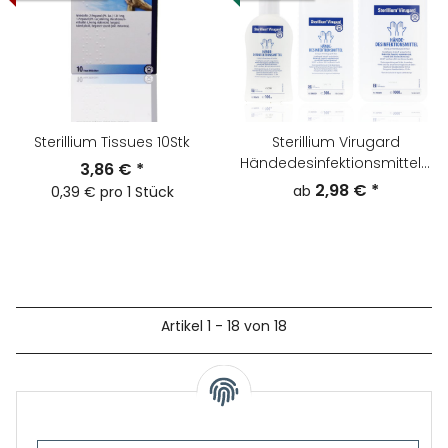
Sterillium Tissues 10Stk
Sterillium Virugard
Händedesinfektionsmittel -
3,86 €
*
Größe wählbar-
2,98 €
*
ab
0,39 € pro 1 Stück
Artikel 1 - 18 von 18