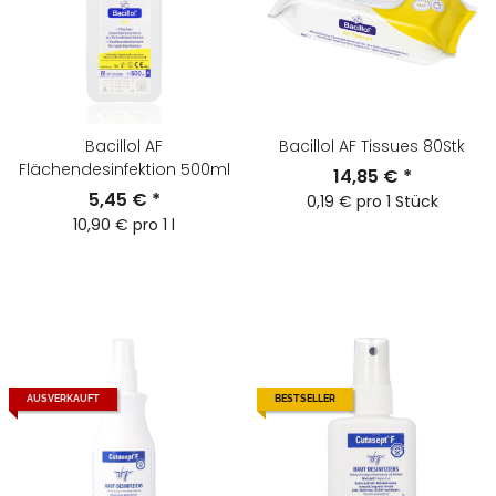
Bacillol AF
Bacillol AF Tissues 80Stk
Flächendesinfektion 500ml
14,85 €
*
5,45 €
*
0,19 € pro 1 Stück
10,90 € pro 1 l
AUSVERKAUFT
BESTSELLER