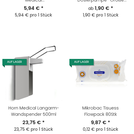
Medical
Dosierpumpe -Größe
Desinfektionsmittel-
wählbar-
5,94 €
*
1,90 €
*
ab
Spender
5,94 € pro 1 Stück
1,90 € pro 1 Stück
AUF LAGER
AUF LAGER
Horn Medical Langarm-
Mikrobac Tisuess
Wandspender 500ml
Flowpack 80Stk
23,75 €
*
9,87 €
*
23,75 € pro 1 Stück
0,12 € pro 1 Stück