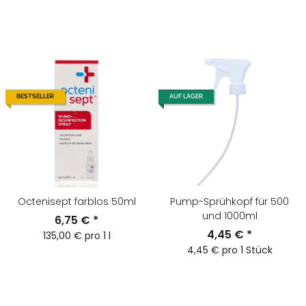
BESTSELLER
AUF LAGER
Octenisept farblos 50ml
Pump-Sprühkopf für 500
und 1000ml
6,75 €
*
4,45 €
*
135,00 € pro 1 l
4,45 € pro 1 Stück