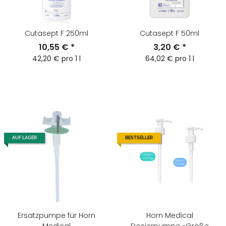
Cutasept F 250ml
Cutasept F 50ml
10,55 €
*
3,20 €
*
42,20 € pro 1 l
64,02 € pro 1 l
AUF LAGER
BESTSELLER
Ersatzpumpe für Horn
Horn Medical