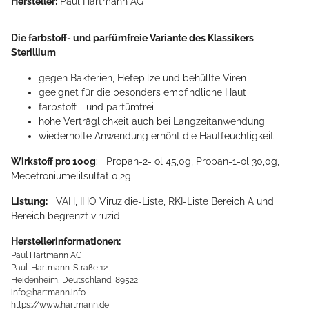
Hersteller:
Paul Hartmann AG
Die farbstoff- und parfümfreie Variante des Klassikers
Sterillium
gegen Bakterien, Hefepilze und behüllte Viren
geeignet für die besonders empfindliche Haut
farbstoff - und parfümfrei
hohe Verträglichkeit auch bei Langzeitanwendung
wiederholte Anwendung erhöht die Hautfeuchtigkeit
Wirkstoff pro 100g
: Propan-2- ol 45,0g, Propan-1-ol 30,0g,
Mecetroniumelilsulfat 0,2g
Listung:
VAH, IHO Viruzidie-Liste, RKI-Liste Bereich A und
Bereich begrenzt viruzid
Herstellerinformationen:
Paul Hartmann AG
Paul-Hartmann-Straße 12
Heidenheim, Deutschland, 89522
info@hartmann.info
https://www.hartmann.de