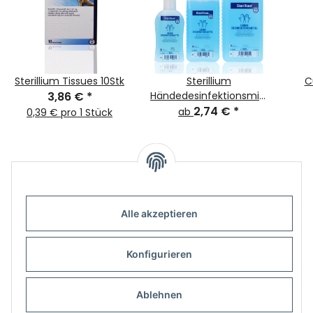
Sterillium Tissues 10Stk
Sterillium
C
3,86 €
*
Händedesinfektionsmittel
-Größe wählbar-
2,74 €
*
ab
0,39 € pro 1 Stück
Alle akzeptieren
Informationen
Konfigurieren
Gesetzliche Informationen
Ablehnen