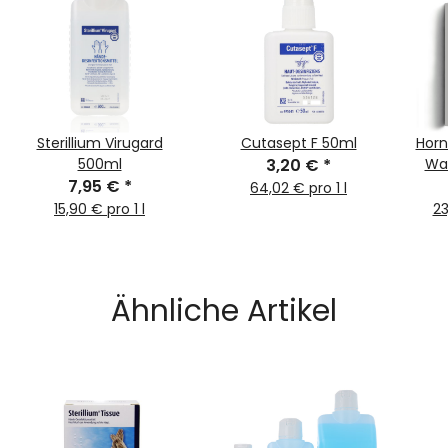
Sterillium Virugard
Cutasept F 50ml
Horn
500ml
3,20 €
*
Wa
7,95 €
*
64,02 € pro 1 l
15,90 € pro 1 l
23
Ähnliche Artikel