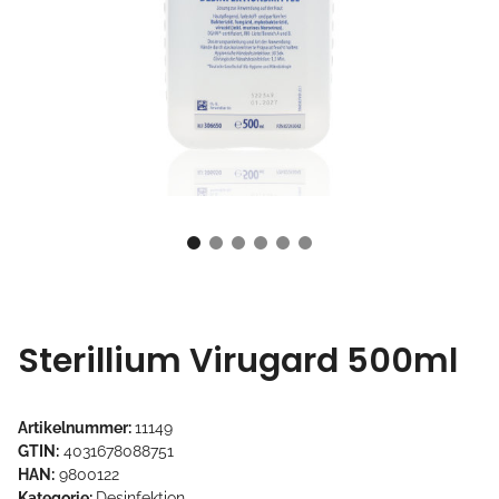
Sterillium Virugard 500ml
Artikelnummer:
11149
GTIN:
4031678088751
HAN:
9800122
Kategorie:
Desinfektion