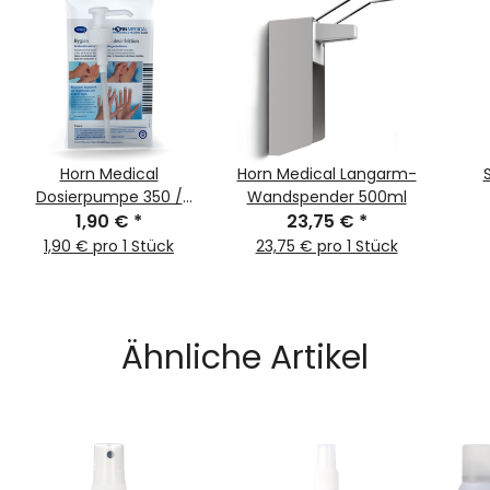
Horn Medical
Horn Medical Langarm-
Dosierpumpe 350 /
Wandspender 500ml
1,90 €
500ml
*
23,75 €
*
1,90 € pro 1 Stück
23,75 € pro 1 Stück
Ähnliche Artikel