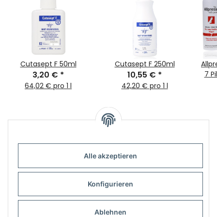
Cutasept F 50ml
Cutasept F 250ml
Allpr
3,20 €
*
10,55 €
*
7 P
64,02 € pro 1 l
42,20 € pro 1 l
Alle akzeptieren
Informationen
Konfigurieren
Gesetzliche Informationen
Ablehnen