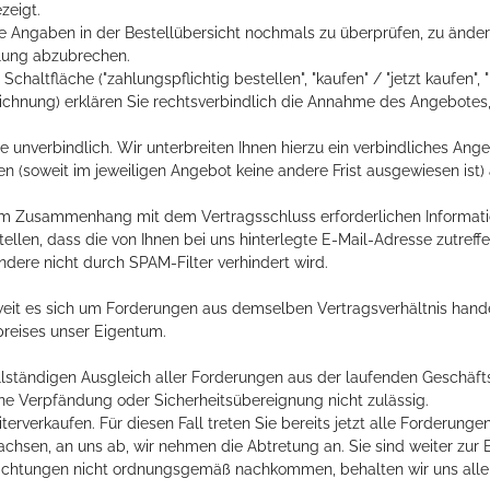
zeigt.
ie Angaben in der Bestellübersicht nochmals zu überprüfen, zu ände
llung abzubrechen.
ltfläche ("zahlungspflichtig bestellen", "kaufen" / "jetzt kaufen", "
ezeichnung) erklären Sie rechtsverbindlich die Annahme des Angebote
ie unverbindlich. Wir unterbreiten Ihnen hierzu ein verbindliches Ange
gen (soweit im jeweiligen Angebot keine andere Frist ausgewiesen is
 im Zusammenhang mit dem Vertragsschluss erforderlichen Informati
ellen, dass die von Ihnen bei uns hinterlegte E-Mail-Adresse zutreffe
dere nicht durch SPAM-Filter verhindert wird.
weit es sich um Forderungen aus demselben Vertragsverhältnis hande
preises unser Eigentum.
lständigen Ausgleich aller Forderungen aus der laufenden Geschäft
ne Verpfändung oder Sicherheitsübereignung nicht zulässig.
rverkaufen. Für diesen Fall treten Sie bereits jetzt alle Forderunge
hsen, an uns ab, wir nehmen die Abtretung an. Sie sind weiter zur 
lichtungen nicht ordnungsgemäß nachkommen, behalten wir uns aller