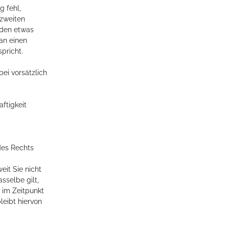
 fehl,
 zweiten
nden etwas
an einen
pricht.
ei vorsätzlich
ftigkeit
des Rechts
eit Sie nicht
sselbe gilt,
 im Zeitpunkt
leibt hiervon