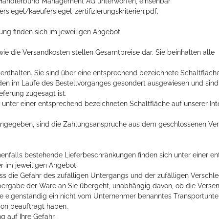
er Händlerbund Management AG unterworfen, einsehbar
egel/kaeufersiegel-zertifizierungskriterien.pdf.
ng finden sich im jeweiligen Angebot.
wie die Versandkosten stellen Gesamtpreise dar. Sie beinhalten alle
 enthalten. Sie sind über eine entsprechend bezeichnete Schaltfläch
rden im Laufe des Bestellvorganges gesondert ausgewiesen und sind
ieferung zugesagt ist.
 unter einer entsprechend bezeichneten Schaltfläche auf unserer In
 angegeben, sind die Zahlungsansprüche aus dem geschlossenen Vert
enenfalls bestehende Lieferbeschränkungen finden sich unter einer e
r im jeweiligen Angebot.
 dass die Gefahr des zufälligen Untergangs und der zufälligen Verschl
bergabe der Ware an Sie übergeht, unabhängig davon, ob die Verse
nn Sie eigenständig ein nicht vom Unternehmer benanntes Transportun
on beauftragt haben.
g auf Ihre Gefahr.