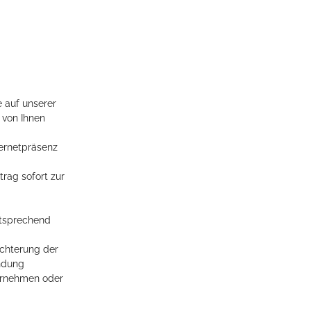
e auf unserer
 von Ihnen
ternetpräsenz
rag sofort zur
ntsprechend
echterung der
ndung
ternehmen oder