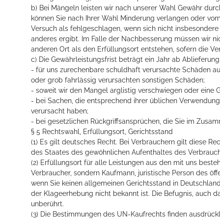
b) Bei Mängeln leisten wir nach unserer Wahl Gewähr dur
können Sie nach Ihrer Wahl Minderung verlangen oder vom 
Versuch als fehlgeschlagen, wenn sich nicht insbesonder
anderes ergibt. Im Falle der Nachbesserung müssen wir ni
anderen Ort als den Erfüllungsort entstehen, sofern die
c) Die Gewährleistungsfrist beträgt ein Jahr ab Ablieferung 
- für uns zurechenbare schuldhaft verursachte Schäden au
oder grob fahrlässig verursachten sonstigen Schäden;
- soweit wir den Mangel arglistig verschwiegen oder eine
- bei Sachen, die entsprechend ihrer üblichen Verwendun
verursacht haben;
- bei gesetzlichen Rückgriffsansprüchen, die Sie im Zus
§ 5 Rechtswahl, Erfüllungsort, Gerichtsstand
(1) Es gilt deutsches Recht. Bei Verbrauchern gilt diese
des Staates des gewöhnlichen Aufenthaltes des Verbrauche
(2) Erfüllungsort für alle Leistungen aus den mit uns best
Verbraucher, sondern Kaufmann, juristische Person des öffe
wenn Sie keinen allgemeinen Gerichtsstand in Deutschlan
der Klageerhebung nicht bekannt ist. Die Befugnis, auch d
unberührt.
(3) Die Bestimmungen des UN-Kaufrechts finden ausdrück