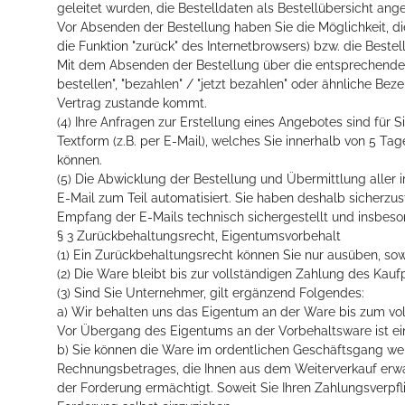
geleitet wurden, die Bestelldaten als Bestellübersicht ange
Vor Absenden der Bestellung haben Sie die Möglichkeit, d
die Funktion "zurück" des Internetbrowsers) bzw. die Beste
Mit dem Absenden der Bestellung über die entsprechende Scha
bestellen", "bezahlen" / "jetzt bezahlen" oder ähnliche B
Vertrag zustande kommt.
(4) Ihre Anfragen zur Erstellung eines Angebotes sind für S
Textform (z.B. per E-Mail), welches Sie innerhalb von 5 Ta
können.
(5) Die Abwicklung der Bestellung und Übermittlung aller
E-Mail zum Teil automatisiert. Sie haben deshalb sicherzust
Empfang der E-Mails technisch sichergestellt und insbeson
§ 3 Zurückbehaltungsrecht, Eigentumsvorbehalt
(1) Ein Zurückbehaltungsrecht können Sie nur ausüben, so
(2) Die Ware bleibt bis zur vollständigen Zahlung des Kauf
(3) Sind Sie Unternehmer, gilt ergänzend Folgendes:
a) Wir behalten uns das Eigentum an der Ware bis zum vol
Vor Übergang des Eigentums an der Vorbehaltsware ist ei
b) Sie können die Ware im ordentlichen Geschäftsgang weite
Rechnungsbetrages, die Ihnen aus dem Weiterverkauf erwac
der Forderung ermächtigt. Soweit Sie Ihren Zahlungsverpf