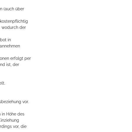
rn (auch über
kostenpflichtig
s, wodurch der
bot in
t) annehmen
onen erfolgt per
nd ist, der
lt.
sbeziehung vor.
n in Höhe des
Einziehung
dings vor, die