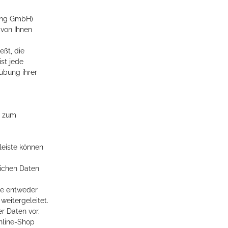
ding GmbH)
 von Ihnen
eßt, die
st jede
sübung ihrer
t zum
leiste können
lichen Daten
ie entweder
weitergeleitet.
r Daten vor.
nline-Shop