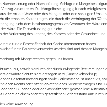
ch Nachbesserung oder Nachlieferung. Schlägt die Mangelbeseitigung
Vertrag zurücktreten. Die Mängelbeseitigung gilt nach erfolglosem
e aus der Art der Ware oder des Mangels oder den sonstigen Umstä
cht die erhöhten Kosten tragen, die durch die Verbringung der Ware 
 Verbringung nicht dem bestimmungsgemäßen Gebrauch der Ware ents
der Ware. Die Fristverkürzung gilt nicht:
s der Verletzung des Lebens, des Körpers oder der Gesundheit und b
 Garantie für die Beschaffenheit der Sache übernommen haben;
gsweise für ein Bauwerk verwendet worden sind und dessen Mangelha
ammenhang mit Mängelrechten gegen uns haben.
 Rechtswahl nur, soweit hierdurch der durch zwingende Bestimmungen 
rs gewährte Schutz nicht entzogen wird (Günstigkeitsprinzip).
ehenden Geschäftsbeziehungen sowie Gerichtsstand ist unser Sitz, sow
ntlichen Rechts oder öffentlich-rechtliches Sondervermögen sind. Da
d oder der EU haben oder der Wohnsitz oder gewöhnliche Aufenthalt
as Gericht an einem anderen gesetzlichen Gerichtsstand anzurufen, b
lich keine Anwendung.