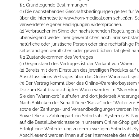
§ 1 Grundlegende Bestimmungen
(1) Die nachstehenden Geschäftsbedingungen gelten für Ve
über die Internetseite www.horn-medical.com schließen. So
verwendeter eigener Bedingungen widersprochen.
(2) Verbraucher im Sinne der nachstehenden Regelungen ist
überwiegend weder ihrer gewerblichen noch ihrer selbstän
natürliche oder juristische Person oder eine rechtsfähige 
selbständigen beruflichen oder gewerblichen Tätigkeit han
§ 2 Zustandekommen des Vertrages
(1) Gegenstand des Vertrages ist der Verkauf von Waren .
(2) Bereits mit dem Einstellen des jeweiligen Produkts auf 
Abschluss eines Vertrages über das Online-Warenkorbsys
(3) Der Vertrag kommt über das Online-Warenkorbsystem w
Die zum Kauf beabsichtigten Waren werden im "Warenkorb"
Sie den "Warenkorb" aufrufen und dort jederzeit Änderun
Nach Anklicken der Schaltfläche "Kasse" oder "Weiter zur 
sowie der Zahlungs- und Versandbedingungen werden Ihnen
Soweit Sie als Zahlungsart ein Sofortzahl-System (z.B. P
auf die Bestellübersichtsseite in unserem Online-Shop gefü
Erfolgt eine Weiterleitung zu dem jeweiligen Sofortzahl-S
Abschließend werden Ihnen auf der Internetseite des Anb