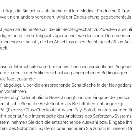
rträge, die Sie mit uns als Anbieter (Horn Medical Producing & Tra
weit nicht anders vereinbart, wird der Einbeziehung gegebenenfalls
 jede natürliche Person, die ein Rechtsgeschäft zu Zwecken abschli
digen beruflichen Tätigkeit zugerechnet werden kann. Unternehmer i
Personengesellschaft, die bei Abschluss eines Rechtsgeschäfts in Au
delt.
unserer Internetseite unterbreiten wir Ihnen ein verbindliches Angebo
tem zu den in der Artikelbeschreibung angegebenen Bedingungen.
ie folgt zustande:
 abgelegt. Über die entsprechende Schaltfläche in der Navigations
gen vornehmen.
Bestellung" (oder ähnliche Bezeichnung) und der Eingabe der persön
 abschließend die Bestelldaten als Bestellübersicht angezeigt.
ayPal (Express/Plus/Checkout), Amazon Pay, Sofort) nutzen, werden S
hrt oder auf die Internetseite des Anbieters des Sofortzahl-Systems 
ystem, nehmen Sie dort die entsprechende Auswahl bzw. Eingabe Ihre
ieters des Sofortzahl-Systems oder nachdem Sie zurück in unseren O