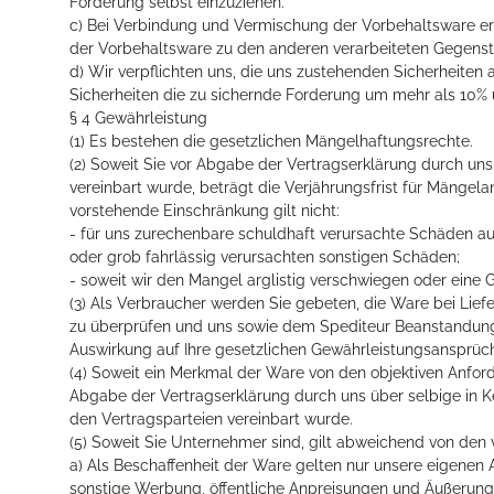
Forderung selbst einzuziehen.
c) Bei Verbindung und Vermischung der Vorbehaltsware e
der Vorbehaltsware zu den anderen verarbeiteten Gegenst
d) Wir verpflichten uns, die uns zustehenden Sicherheiten a
Sicherheiten die zu sichernde Forderung um mehr als 10% ü
§ 4 Gewährleistung
(1) Es bestehen die gesetzlichen Mängelhaftungsrechte.
(2) Soweit Sie vor Abgabe der Vertragserklärung durch un
vereinbart wurde, beträgt die Verjährungsfrist für Mängel
vorstehende Einschränkung gilt nicht:
- für uns zurechenbare schuldhaft verursachte Schäden au
oder grob fahrlässig verursachten sonstigen Schäden;
- soweit wir den Mangel arglistig verschwiegen oder eine
(3) Als Verbraucher werden Sie gebeten, die Ware bei Lie
zu überprüfen und uns sowie dem Spediteur Beanstandunge
Auswirkung auf Ihre gesetzlichen Gewährleistungsansprüc
(4) Soweit ein Merkmal der Ware von den objektiven Anford
Abgabe der Vertragserklärung durch uns über selbige in 
den Vertragsparteien vereinbart wurde.
(5) Soweit Sie Unternehmer sind, gilt abweichend von de
a) Als Beschaffenheit der Ware gelten nur unsere eigenen 
sonstige Werbung, öffentliche Anpreisungen und Äußerunge