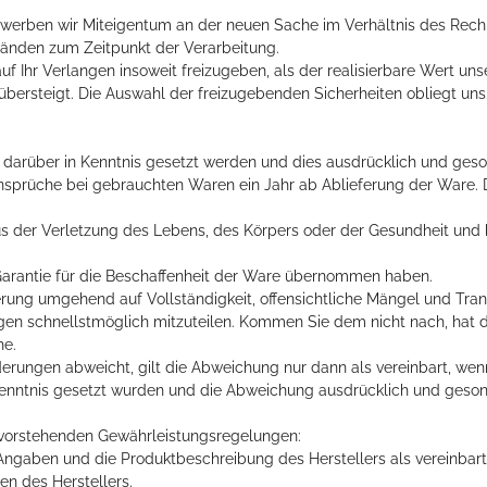
rwerben wir Miteigentum an der neuen Sache im Verhältnis des Rec
änden zum Zeitpunkt der Verarbeitung.
uf Ihr Verlangen insoweit freizugeben, als der realisierbare Wert uns
bersteigt. Die Auswahl der freizugebenden Sicherheiten obliegt uns
s darüber in Kenntnis gesetzt werden und dies ausdrücklich und ges
ansprüche bei gebrauchten Waren ein Jahr ab Ablieferung der Ware. 
s der Verletzung des Lebens, des Körpers oder der Gesundheit und b
 Garantie für die Beschaffenheit der Ware übernommen haben.
ferung umgehend auf Vollständigkeit, offensichtliche Mängel und Tr
n schnellstmöglich mitzuteilen. Kommen Sie dem nicht nach, hat d
he.
erungen abweicht, gilt die Abweichung nur dann als vereinbart, wen
Kenntnis gesetzt wurden und die Abweichung ausdrücklich und geso
n vorstehenden Gewährleistungsregelungen:
Angaben und die Produktbeschreibung des Herstellers als vereinbart,
n des Herstellers.