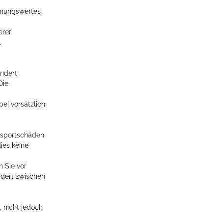
hnungswertes
erer
.
ondert
Die
ei vorsätzlich
ansportschäden
ies keine
n Sie vor
ndert zwischen
 nicht jedoch