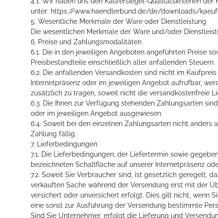
4.1. Wir haben uns den Käufersiegel-Qualitätskriterien d
unter: https://www.haendlerbund.de/de/downloads/kaeufersi
5. Wesentliche Merkmale der Ware oder Dienstleistung
Die wesentlichen Merkmale der Ware und/oder Dienstleistu
6. Preise und Zahlungsmodalitäten
6.1. Die in den jeweiligen Angeboten angeführten Preise so
Preisbestandteile einschließlich aller anfallenden Steuern.
6.2. Die anfallenden Versandkosten sind nicht im Kaufpreis
Internetpräsenz oder im jeweiligen Angebot aufrufbar, we
zusätzlich zu tragen, soweit nicht die versandkostenfreie L
6.3. Die Ihnen zur Verfügung stehenden Zahlungsarten sind
oder im jeweiligen Angebot ausgewiesen.
6.4. Soweit bei den einzelnen Zahlungsarten nicht anders
Zahlung fällig.
7. Lieferbedingungen
7.1. Die Lieferbedingungen, der Liefertermin sowie gegeb
bezeichneten Schaltfläche auf unserer Internetpräsenz ode
7.2. Soweit Sie Verbraucher sind, ist gesetzlich geregelt,
verkauften Sache während der Versendung erst mit der Ü
versichert oder unversichert erfolgt. Dies gilt nicht, we
eine sonst zur Ausführung der Versendung bestimmte Pers
Sind Sie Unternehmer, erfolgt die Lieferung und Versendun