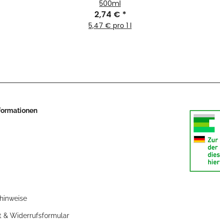
500ml
2,74 €
*
5,47 € pro 1 l
nformationen
zhinweise
t & Widerrufsformular