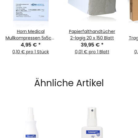
Horn Medical
Papierfalthandtücher
Mullkompressen 5x5cm
2-lagig 20 x 150 Blatt
Trag
steril weiß 25x 2Stk
4,95 €
*
39,95 €
*
0,10 € pro 1 Stück
0,01 € pro 1 Blatt
0
Ähnliche Artikel