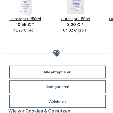
Cutasept F 250ml
Cutasept F 50ml
Oc
10,55 €
*
3,20 €
*
42,20 € pro 1 l
64,02 € pro 1 l
Alle akzeptieren
Informationen
Konfigurieren
Gesetzliche Informationen
Ablehnen
Wie wir Cookies & Co nutzen