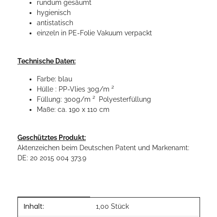
rundum gesäumt
hygienisch
antistatisch
einzeln in PE-Folie Vakuum verpackt
Technische Daten:
Farbe: blau
Hülle : PP-Vlies 30g/m ²
Füllung: 300g/m ² Polyesterfüllung
Maße: ca. 190 x 110 cm
Geschütztes Produkt:
Aktenzeichen beim Deutschen Patent und Markenamt:
DE: 20 2015 004 373.9
Inhalt:
Produkteigenschaft
Wert
1,00 Stück