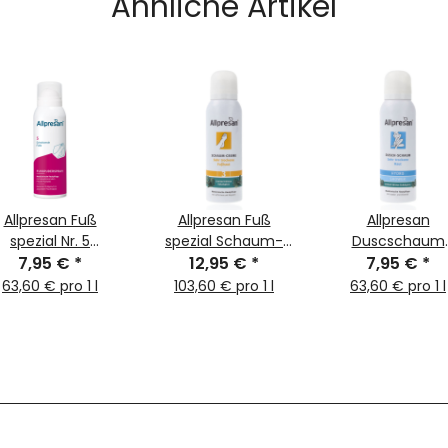
Ähnliche Artikel
Allpresan Fuß
Allpresan Fuß
Allpresan
spezial Nr. 5
spezial Schaum-
Duscschaum
Fußpuder-Spray
7,95 €
*
Creme 3 Winter Edt.
12,95 €
*
HYDRO SHOWER E
7,95 €
*
125ml
Eukalyptus 125ml
Eukalyptus 125
63,60 € pro 1 l
103,60 € pro 1 l
63,60 € pro 1 l