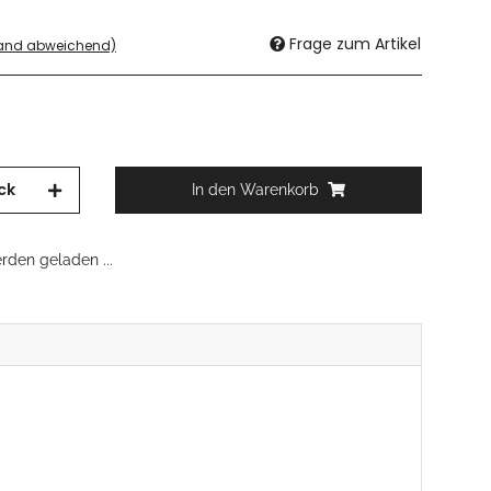
Frage zum Artikel
land abweichend)
ck
In den Warenkorb
den geladen ...