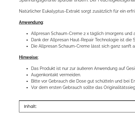
Spannungsgefühle spürbar lindern. Der Feuchtigkeitsgehalt
Natürlicher Eukalyptus-Extrakt sorgt zusätzlich für ein e
Anwendung
:
Allpresan Schaum-Creme 2 x täglich (morgens und a
Dank der Allpresan Haut-Repair Technologie ist die
Die Allpresan Schaum-Creme lässt sich ganz sanft au
Hinweise:
Das Produkt ist nur zur äußeren Anwendung auf Gesi
Augenkontakt vermeiden.
Bitte vor Gebrauch die Dose gut schütteln und bei E
Vor dem ersten Gebrauch sollte das Originalitätssi
Produkteigenschaft
Wert
Inhalt: