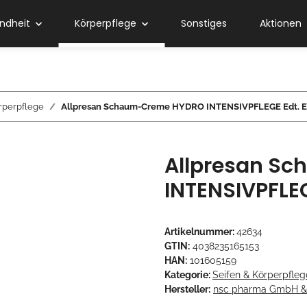
ndheit
Körperpflege
Sonstiges
Aktionen
rperpflege
Allpresan Schaum-Creme HYDRO INTENSIVPFLEGE Edt. E
Allpresan S
INTENSIVPFLEG
Artikelnummer:
42634
GTIN:
4038235165153
HAN:
101605159
Kategorie:
Seifen & Körperpfleg
Hersteller:
nsc pharma GmbH &