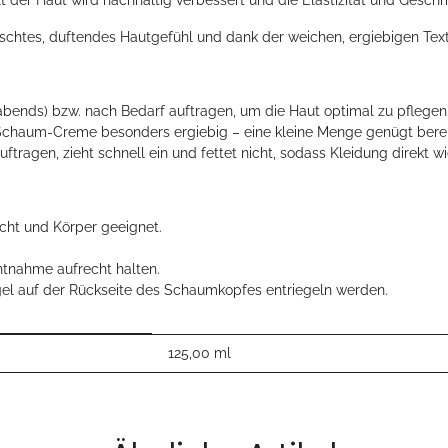
 der Haut wird nachhaltig verbessert und die Elastizität und Geschm
rfrischtes, duftendes Hautgefühl und dank der weichen, ergiebigen 
bends) bzw. nach Bedarf auftragen, um die Haut optimal zu pflegen
 Schaum-Creme besonders ergiebig – eine kleine Menge genügt bereit
ftragen, zieht schnell ein und fettet nicht, sodass Kleidung direkt
cht und Körper geeignet.
ntnahme aufrecht halten.
egel auf der Rückseite des Schaumkopfes entriegeln werden.
125,00 ml