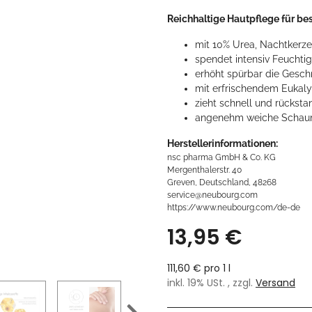
Reichhaltige Hautpflege
für
bes
mit 10% Urea, Nachtkerze
spendet intensiv Feuchti
erhöht spürbar die Gesch
mit erfrischendem Eukaly
zieht schnell und rückstan
angenehm weiche Schau
Herstellerinformationen:
nsc pharma GmbH & Co. KG
Mergenthalerstr. 40
Greven, Deutschland, 48268
service@neubourg.com
https://www.neubourg.com/de-de
13,95 €
111,60 € pro 1 l
inkl. 19% USt. , zzgl.
Versand