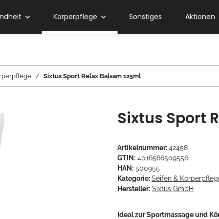
ndheit
Körperpflege
Sonstiges
Aktionen
rperpflege
Sixtus Sport Relax Balsam 125ml
Sixtus Sport 
Artikelnummer:
42458
GTIN:
4016566509556
HAN:
500955
Kategorie:
Seifen & Körperpfleg
Hersteller:
Sixtus GmbH
Ideal zur Sportmassage und Kö