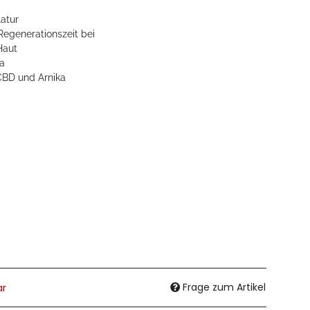
latur
Regenerationszeit bei
Haut
a
 CBD und Arnika
Frage zum Artikel
ar