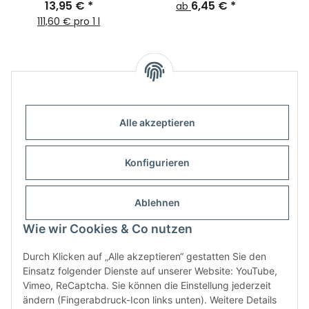
INTENSIVPFLEGE Edt.
13,95 €
*
Nägel -Produkt
6,45 €
*
ab
Eukalyptus 125ml
wählbar-
111,60 € pro 1 l
Alle akzeptieren
Informationen
Konfigurieren
Gesetzliche Informationen
Ablehnen
Wie wir Cookies & Co nutzen
Durch Klicken auf „Alle akzeptieren“ gestatten Sie den
Einsatz folgender Dienste auf unserer Website: YouTube,
Vimeo, ReCaptcha. Sie können die Einstellung jederzeit
ändern (Fingerabdruck-Icon links unten). Weitere Details