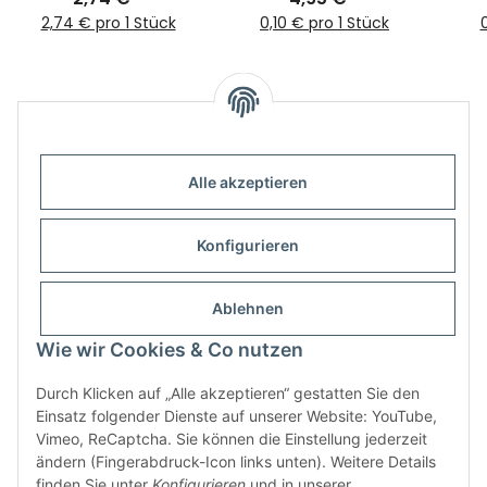
2,74 € pro 1 Stück
0,10 € pro 1 Stück
0
Alle akzeptieren
Informationen
Konfigurieren
Gesetzliche Informationen
Ablehnen
Wie wir Cookies & Co nutzen
Durch Klicken auf „Alle akzeptieren“ gestatten Sie den
Einsatz folgender Dienste auf unserer Website: YouTube,
Vimeo, ReCaptcha. Sie können die Einstellung jederzeit
ändern (Fingerabdruck-Icon links unten). Weitere Details
finden Sie unter
Konfigurieren
und in unserer