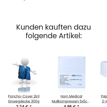
Kunden kauften dazu
folgende Artikel:
Poncho-Cover 2in1
Horn Medical
Pap
Einwegdecke 300g
Mullkompressen 5x5cm
2-l
2,74 €
*
steril weiß 25x 2Stk
4,95 €
*