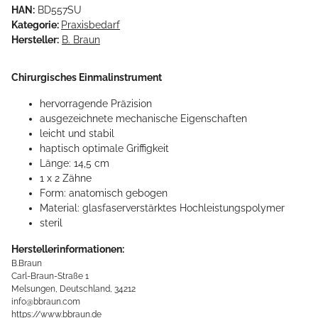
HAN:
BD557SU
Kategorie:
Praxisbedarf
Hersteller:
B. Braun
Chirurgisches Einmalinstrument
hervorragende Präzision
ausgezeichnete mechanische Eigenschaften
leicht und stabil
haptisch optimale Griffigkeit
Länge: 14,5 cm
1 x 2 Zähne
Form: anatomisch gebogen
Material: glasfaserverstärktes Hochleistungspolymer
steril
Herstellerinformationen:
B.Braun
Carl-Braun-Straße 1
Melsungen, Deutschland, 34212
info@bbraun.com
https://www.bbraun.de