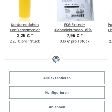
Kontamedchen
EKG Einmal-
Po
Kanülensammler
Klebeelektroden H92SG
E
2,25 €
*
57x34mm 50Stk
7,95 €
*
2,25 € pro 1 Stück
0,16 € pro 1 Stück
2
Alle akzeptieren
Informationen
Konfigurieren
Gesetzliche Informationen
Ablehnen