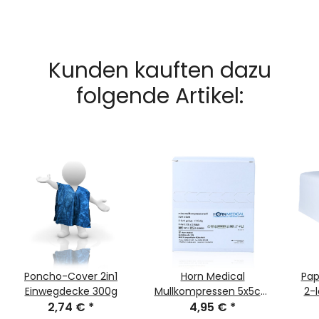
Kunden kauften dazu
folgende Artikel:
Poncho-Cover 2in1
Horn Medical
Pap
Einwegdecke 300g
Mullkompressen 5x5cm
2-l
2,74 €
*
steril weiß 25x 2Stk
4,95 €
*