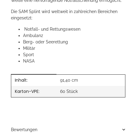
Weise eine hervorragende Notfallschienung ermöglicht.
Die SAM Splint wird weltweit in zahlreichen Bereichen
eingesetzt:
Notfall- und Rettungswesen
Ambulanz
Berg- oder Seerettung
Militär
Sport
NASA
Inhalt:
Produkteigenschaft
Wert
91,40 cm
Karton-VPE:
60 Stück
Bewertungen