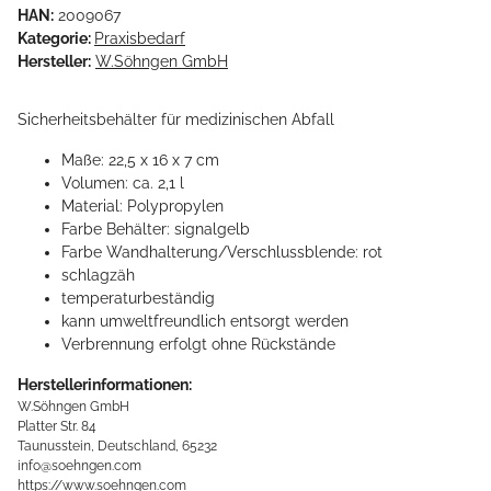
HAN:
2009067
Kategorie:
Praxisbedarf
Hersteller:
W.Söhngen GmbH
Sicherheitsbehälter für medizinischen Abfall
Maße: 22,5 x 16 x 7 cm
Volumen: ca. 2,1 l
Material: Polypropylen
Farbe Behälter: signalgelb
Farbe Wandhalterung/Verschlussblende: rot
schlagzäh
temperaturbeständig
kann umweltfreundlich entsorgt werden
Verbrennung erfolgt ohne Rückstände
Herstellerinformationen:
W.Söhngen GmbH
Platter Str. 84
Taunusstein, Deutschland, 65232
info@soehngen.com
https://www.soehngen.com