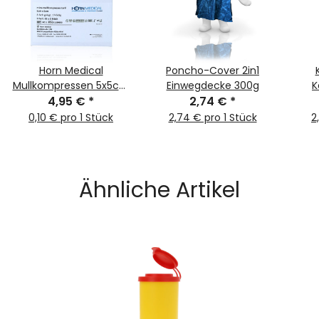
Horn Medical
Poncho-Cover 2in1
Mullkompressen 5x5cm
Einwegdecke 300g
K
steril weiß 25x 2Stk
4,95 €
*
2,74 €
*
0,10 € pro 1 Stück
2,74 € pro 1 Stück
2
Ähnliche Artikel