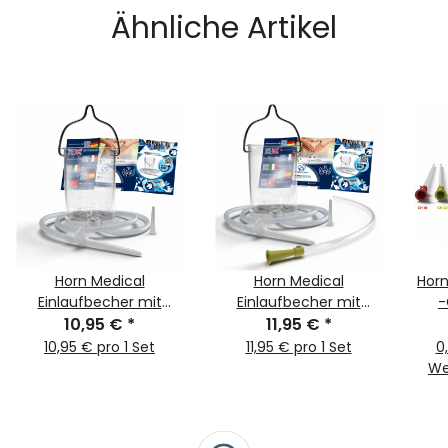
Ähnliche Artikel
Horn Medical
Horn Medical
Horn
Einlaufbecher mit
Einlaufbecher mit
-
Irrigator-Set
10,95 €
*
Irrigator-Set &
11,95 €
*
Darmrohr CH20
10,95 € pro 1 Set
11,95 € pro 1 Set
0
We