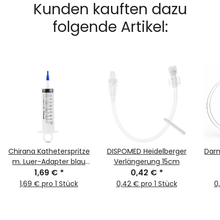
Kunden kauften dazu
folgende Artikel:
Chirana Katheterspritze
DISPOMED Heidelberger
Darm
m. Luer-Adapter blau
Verlängerung 15cm
1,69 €
100ml
*
0,42 €
*
1,69 € pro 1 Stück
0,42 € pro 1 Stück
0