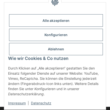
Alle akzeptieren
Informationen
Konfigurieren
Gesetzliche Informationen
Ablehnen
Wie wir Cookies & Co nutzen
Durch Klicken auf „Alle akzeptieren“ gestatten Sie den
Einsatz folgender Dienste auf unserer Website: YouTube,
Vimeo, ReCaptcha. Sie können die Einstellung jederzeit
ändern (Fingerabdruck-Icon links unten). Weitere Details
finden Sie unter
Konfigurieren
und in unserer
Widerrufsbutton
Datenschutzerklärung
.
* Alle Preise inkl. gesetzlicher USt., zzgl.
Versand
Impressum
|
Datenschutz