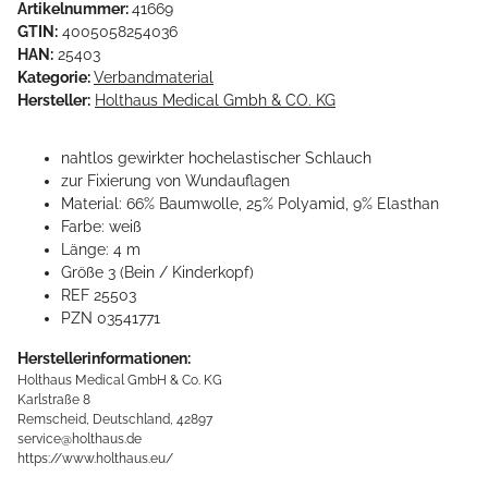
Artikelnummer:
41669
GTIN:
4005058254036
HAN:
25403
Kategorie:
Verbandmaterial
Hersteller:
Holthaus Medical Gmbh & CO. KG
nahtlos gewirkter hochelastischer Schlauch
zur Fixierung von Wundauflagen
Material: 66% Baumwolle, 25% Polyamid, 9% Elasthan
Farbe: weiß
Länge: 4 m
Größe 3 (Bein / Kinderkopf)
REF 25503
PZN 03541771
Herstellerinformationen:
Holthaus Medical GmbH & Co. KG
Karlstraße 8
Remscheid, Deutschland, 42897
service@holthaus.de
https://www.holthaus.eu/