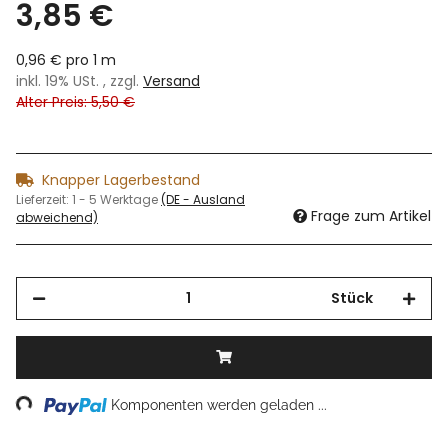
3,85 €
0,96 € pro 1 m
inkl. 19% USt. , zzgl.
Versand
Alter Preis: 5,50 €
Knapper Lagerbestand
Lieferzeit:
1 - 5 Werktage
(DE - Ausland
Frage zum Artikel
abweichend)
Stück
ing...
Komponenten werden geladen ...