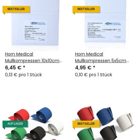
BESTSELLER
BESTSELLER
Horn Medical
Horn Medical
Mullkompressen 10x10cm
Mullkompressen 5x5cm
steril weiß 25x 2Stk
6,45 €
*
steril weiß 25x 2Stk
4,95 €
*
0,13 € pro 1 Stück
0,10 € pro 1 Stück
AUF LAGER
BESTSELLER