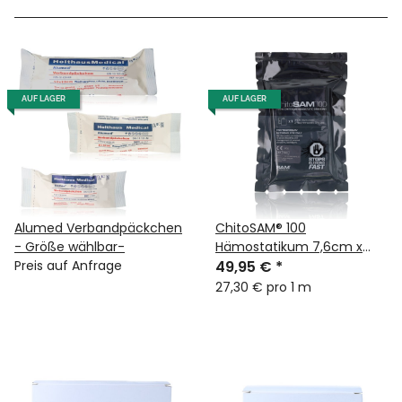
AUF LAGER
AUF LAGER
Alumed Verbandpäckchen
ChitoSAM® 100
- Größe wählbar-
Hämostatikum 7,6cm x
Preis auf Anfrage
1,83m
49,95 €
*
27,30 € pro 1 m