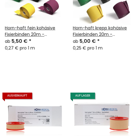
Horn-haft fein kohäsive
Horn-haft krepp kohäsive
Fixierbinden 20m -
Fixierbinden 20m -
Breite/Farbe wählbar-
5,50 €
*
Breite/Farbe wählbar-
5,00 €
*
ab
ab
0,27 € pro 1 m
0,25 € pro 1 m
AUSVERKAUFT
AUF LAGER