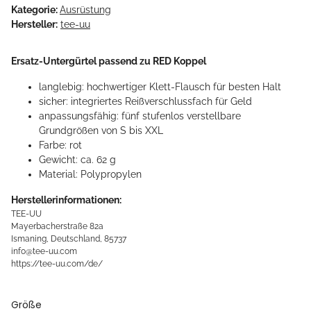
Kategorie:
Ausrüstung
Hersteller:
tee-uu
Ersatz-Untergürtel passend zu RED Koppel
langlebig: hochwertiger Klett-Flausch für besten Halt
sicher: integriertes Reißverschlussfach für Geld
anpassungsfähig: fünf stufenlos verstellbare
Grundgrößen von S bis XXL
Farbe: rot
Gewicht: ca. 62 g
Material: Polypropylen
Herstellerinformationen:
TEE-UU
Mayerbacherstraße 82a
Ismaning, Deutschland, 85737
info@tee-uu.com
https://tee-uu.com/de/
Größe