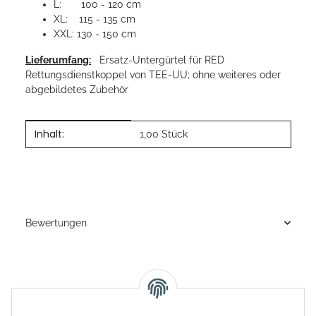
L: 100 - 120 cm
XL: 115 - 135 cm
XXL: 130 - 150 cm
Lieferumfang:
Ersatz-Untergürtel für RED
Rettungsdienstkoppel von TEE-UU; ohne weiteres oder
abgebildetes Zubehör
Inhalt:
Produkteigenschaft
Wert
1,00 Stück
Bewertungen