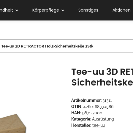
ndheit
Körperpflege
Sonstiges
Aktionen
Tee-uu 3D RETRACTOR Holz-Sicherheitskeile 2Stk
Tee-uu 3D RE
Sicherheitske
Artikelnummer:
31311
GTIN:
4260168330586
HAN:
9871-7000
Kategorie:
Ausrüstung
Hersteller:
tee-uu