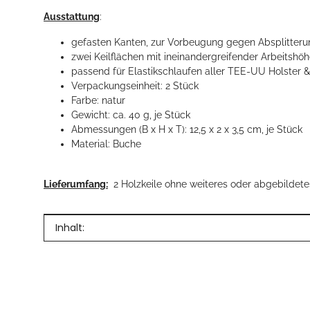
Ausstattung
:
gefasten Kanten, zur Vorbeugung gegen Absplitteru
zwei Keilflächen mit ineinandergreifender Arbeitshö
passend für Elastikschlaufen aller TEE-UU Holster 
Verpackungseinheit: 2 Stück
Farbe: natur
Gewicht: ca. 40 g, je Stück
Abmessungen (B x H x T): 12,5 x 2 x 3,5 cm, je Stück
Material: Buche
Lieferumfang:
2 Holzkeile ohne weiteres oder abgebildet
Produkteigenschaft
Wert
Inhalt: