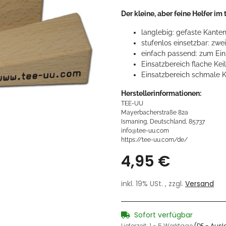
Der kleine, aber feine Helfer im
langlebig: gefaste Kante
stufenlos einsetzbar: zw
einfach passend: zum Ein
Einsatzbereich flache Kei
Einsatzbereich schmale K
Herstellerinformationen:
TEE-UU
Mayerbacherstraße 82a
Ismaning, Deutschland, 85737
info@tee-uu.com
https://tee-uu.com/de/
4,95 €
inkl. 19% USt. , zzgl.
Versand
Sofort verfügbar
Lieferzeit:
1 - 5 Werktage
(DE - Aus