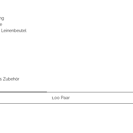
ng
he
& Leinenbeutel
es Zubehör
1,00 Paar