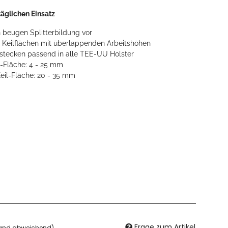
 täglichen Einsatz
n beugen Splitterbildung vor
ei Keilflächen mit überlappenden Arbeitshöhen
stecken passend in alle TEE-UU Holster
l-Fläche: 4 - 25 mm
eil-Fläche: 20 - 35 mm
Frage zum Artikel
land abweichend)