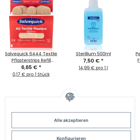
Salvequick 6444 Textile
Sterillium 500ml
P
Pflasterstrips Refill
7,50 €
*
6,65 €
40Stk
*
14,99 € pro 1 l
0,17 € pro 1 Stück
Alle akzeptieren
Informationen
Konfigurieren