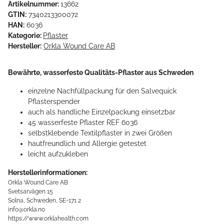
Artikelnummer:
13662
GTIN:
7340213300072
HAN:
6036
Kategorie:
Pflaster
Hersteller:
Orkla Wound Care AB
Bewährte, wasserfeste Qualitäts-Pflaster aus Schweden
einzelne Nachfüllpackung für den Salvequick
Pflasterspender
auch als handliche Einzelpackung einsetzbar
45 wasserfeste Pflaster REF 6036
selbstklebende Textilpflaster in zwei Größen
hautfreundlich und Allergie getestet
leicht aufzukleben
Herstellerinformationen:
Orkla Wound Care AB
Svetsarvägen 15
Solna, Schweden, SE-171 2
info@orkla.no
https://www.orklahealth.com