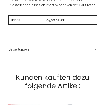
Pflaster sind wasserfest und der hautfreundliche
Pflasterkleber lässt sich leicht wieder von der Haut lösen.
Inhalt:
Produkteigenschaft
Wert
45,00 Stück
Bewertungen
Kunden kauften dazu
folgende Artikel: