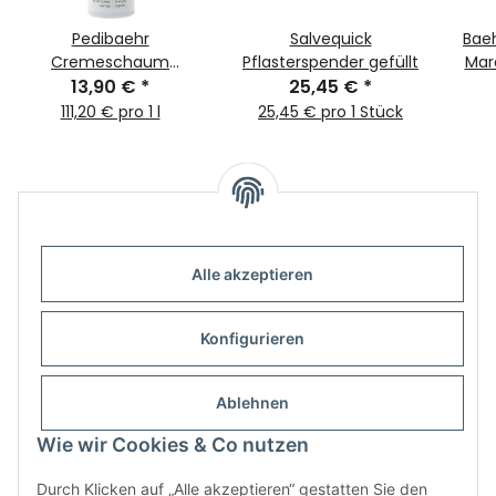
Pedibaehr
Salvequick
Bae
Cremeschaum
Pflasterspender gefüllt
Mar
Orange-Lemongras
13,90 €
*
25,45 €
*
125ml
111,20 € pro 1 l
25,45 € pro 1 Stück
Alle akzeptieren
Informationen
Konfigurieren
Gesetzliche Informationen
Ablehnen
Wie wir Cookies & Co nutzen
Durch Klicken auf „Alle akzeptieren“ gestatten Sie den