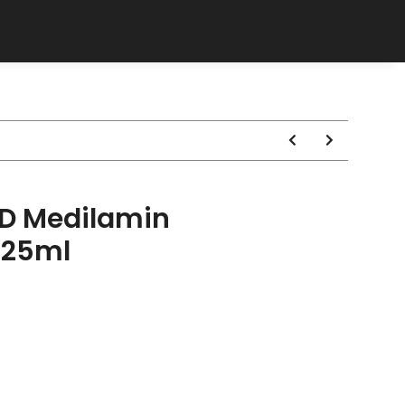
D Medilamin
125ml