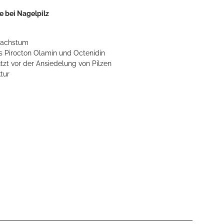
e bei Nagelpilz
wachstum
s Pirocton Olamin und Octenidin
ützt vor der Ansiedelung von Pilzen
tur