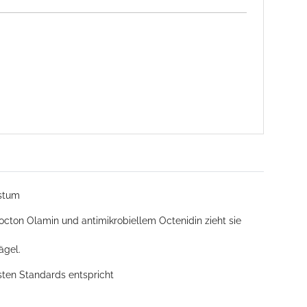
hstum
rocton Olamin und antimikrobiellem Octenidin zieht sie
ägel.
sten Standards entspricht