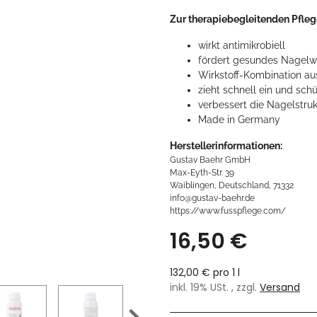
Zur therapiebegleitenden Pfleg
wirkt antimikrobiell
fördert gesundes Nagel
Wirkstoff-Kombination au
zieht schnell ein und sch
verbessert die Nagelstruk
Made in Germany
Herstellerinformationen:
Gustav Baehr GmbH
Max-Eyth-Str. 39
Waiblingen, Deutschland, 71332
info@gustav-baehr.de
https://www.fusspflege.com/
16,50 €
132,00 € pro 1 l
inkl. 19% USt. , zzgl.
Versand