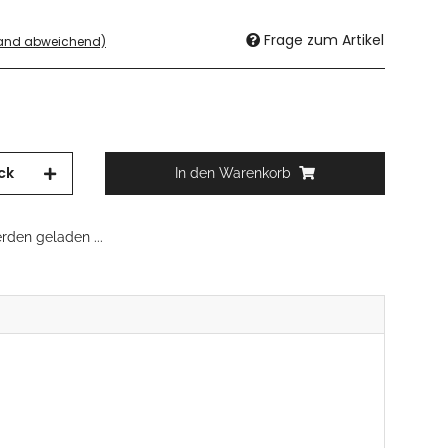
Frage zum Artikel
land abweichend)
ck
In den Warenkorb
den geladen ...