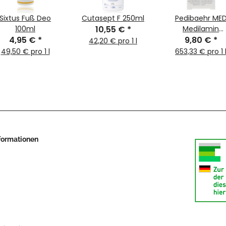
Sixtus Fuß Deo
Cutasept F 250ml
Pedibaehr ME
100ml
10,55 €
*
Medilamin
4,95 €
*
Nageltinktur 15
9,80 €
*
42,20 € pro 1 l
49,50 € pro 1 l
653,33 € pro 1 
nformationen