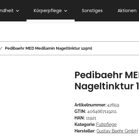
ndheit
Körperpflege
Sonstiges
Aktionen
Pedibaehr MED Medilamin Nageltinktur 125ml
Pedibaehr ME
Nageltinktur 
Artikelnummer:
42659
GTIN:
4064667119211
HAN:
11921
Kategorie:
Fußpflege
Hersteller:
Gustav Baehr GmbH