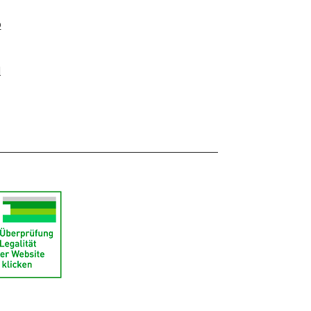
D
ml
l