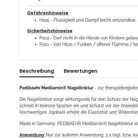
Gefahrenhinweise
H225 - Flüssigkeit und Dampf leicht entzündbar.
Sicherheitshinweise
P102 - Darf nicht in die Hände von Kindern gelan
P210 - Von Hitze / Funken / offener Flamme / he
Beschreibung
Bewertungen
Pedibaehr Medilamin® Nageltinktur
- zur therapiebegleit
Die Nageltinktur sorgt wirkungsvoll für den Schutz der Näg
schnell in kleinste Spalten ein und schützt vor der Ansie
Hochwertiges Jojobaöl erhöht die Elastizität und Widersta
Made in Germany: PEDIBAEHR Medilamin® Nageltinktur ist e
Anwendung
:
Nur zur äußeren Anwendung. 2 x tägl. bzw. na