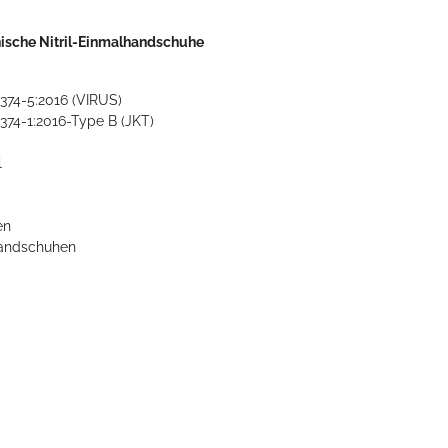
nische Nitril-Einmalhandschuhe
 374-5:2016 (VIRUS)
 374-1:2016-Type B (JKT)
l
en
Handschuhen