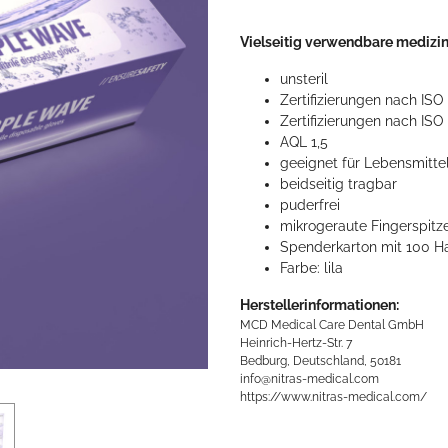
Vielseitig verwendbare medizi
unsteril
Zertifizierungen nach ISO
Zertifizierungen nach ISO
AQL 1,5
geeignet für Lebensmitte
beidseitig tragbar
puderfrei
mikrogeraute Fingerspitz
Spenderkarton mit 100 
Farbe: lila
Herstellerinformationen:
MCD Medical Care Dental GmbH
Heinrich-Hertz-Str. 7
Bedburg, Deutschland, 50181
info@nitras-medical.com
https://www.nitras-medical.com/