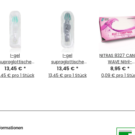
I-gel
I-gel
NITRAS 8327 CA
supraglottische
supraglottische
WAVE Nitril-
atmungshilfe Gr.
13,45 €
*
Beatmungshilfe Gr.
13,45 €
*
Handschuhe 100
8,95 €
*
2,5 weiß
2 grau
Gr. L
,45 € pro 1 Stück
13,45 € pro 1 Stück
0,09 € pro 1 Stü
nformationen