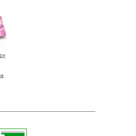
NDY
Stk
ck