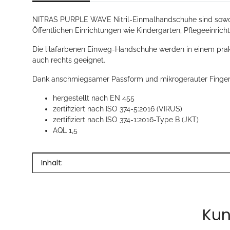
NITRAS PURPLE WAVE Nitril-Einmalhandschuhe sind sowohl f
Öffentlichen Einrichtungen wie Kindergärten, Pflegeeinrich
Die lilafarbenen Einweg-Handschuhe werden in einem praktis
auch rechts geeignet.
Dank anschmiegsamer Passform und mikrogerauter Fingers
hergestellt nach EN 455
zertifiziert nach ISO 374-5:2016 (VIRUS)
zertifiziert nach ISO 374-1:2016-Type B (JKT)
AQL 1,5
Produkteigenschaft
Wert
Inhalt:
Kun