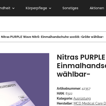
ndheit
Körperpflege
Sonstiges
Aktionen
Nitras PURPLE Wave Nitril- Einmalhandschuhe 100Stk -Größe wählbar-
Nitras PURPLE
Einmalhands
wählbar-
Artikelnummer:
42357
HAN:
8322
Kategorie:
Ausrüstung
Hersteller:
MCD Medical Care 