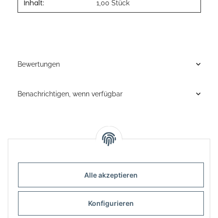
Inhalt:
Produkteigenschaft
Wert
1,00 Stück
Bewertungen
Benachrichtigen, wenn verfügbar
Alle akzeptieren
Informationen
Konfigurieren
Gesetzliche Informationen