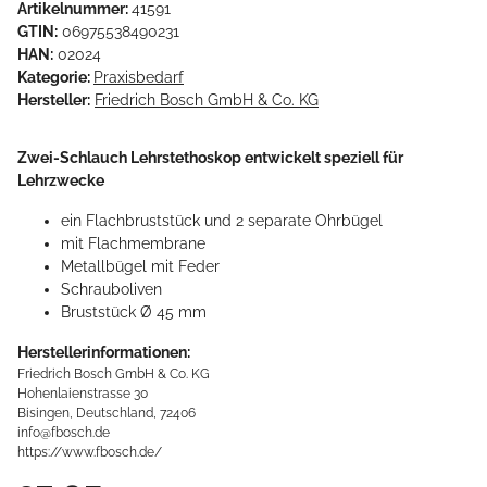
Artikelnummer:
41591
GTIN:
06975538490231
HAN:
02024
Kategorie:
Praxisbedarf
Hersteller:
Friedrich Bosch GmbH & Co. KG
Zwei-Schlauch Lehrstethoskop entwickelt speziell für
Lehrzwecke
ein Flachbruststück und 2 separate Ohrbügel
mit Flachmembrane
Metallbügel mit Feder
Schrauboliven
Bruststück Ø 45 mm
Herstellerinformationen:
Friedrich Bosch GmbH & Co. KG
Hohenlaienstrasse 30
Bisingen, Deutschland, 72406
info@fbosch.de
https://www.fbosch.de/