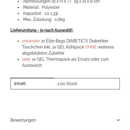
Abmessungen (B x H x T): 19 x 11 x 6 cm
Material: Polyester
Kapazität: ca 1,33l
Max. Zuladung: 0,6kg
Lieferumfang - je nach Auswahl!:
entweder
1x Elite Bags DIABETIC'S Diabetiker
Täschchen inkl. 1x GEL Kühlpack
OHNE
weiteres
abgebildetes Zubehör
oder
1x GEL Thermopack als Ersatz oder zum
Austausch
Inhalt:
Produkteigenschaft
Wert
1,00 Stück
Bewertungen