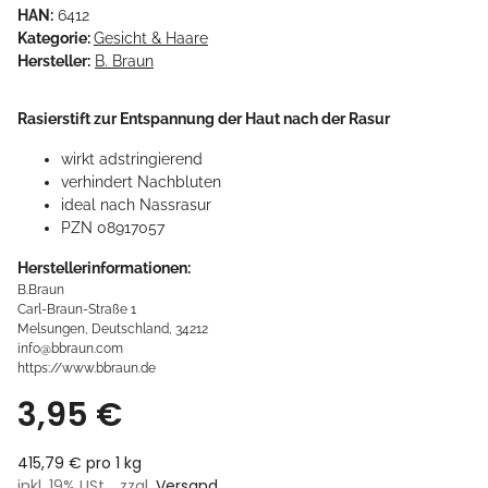
HAN:
6412
Kategorie:
Gesicht & Haare
Hersteller:
B. Braun
Rasierstift zur Entspannung der Haut nach der Rasur
wirkt adstringierend
verhindert Nachbluten
ideal nach Nassrasur
PZN 08917057
Herstellerinformationen:
B.Braun
Carl-Braun-Straße 1
Melsungen, Deutschland, 34212
info@bbraun.com
https://www.bbraun.de
3,95 €
415,79 € pro 1 kg
inkl. 19% USt. , zzgl.
Versand