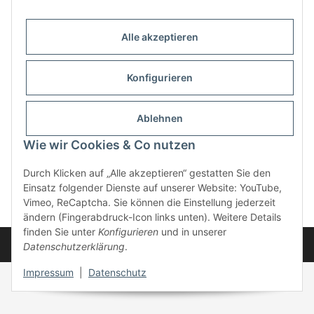
Informationen
Alle akzeptieren
Gesetzliche Informationen
Konfigurieren
Ablehnen
Wie wir Cookies & Co nutzen
Durch Klicken auf „Alle akzeptieren“ gestatten Sie den
Widerrufsbutton
Einsatz folgender Dienste auf unserer Website: YouTube,
Vimeo, ReCaptcha. Sie können die Einstellung jederzeit
* Alle Preise inkl. gesetzlicher USt., zzgl.
Versand
ändern (Fingerabdruck-Icon links unten). Weitere Details
finden Sie unter
Konfigurieren
und in unserer
Powered by
JTL-Shop
Datenschutzerklärung
.
Impressum
|
Datenschutz