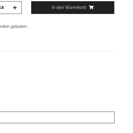
ck
In den Warenkorb
den geladen ...