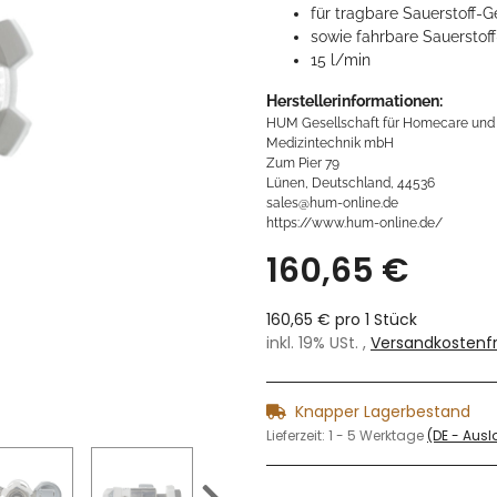
für tragbare Sauerstoff-G
sowie fahrbare Sauerstof
15 l/min
Herstellerinformationen:
HUM Gesellschaft für Homecare und
Medizintechnik mbH
Zum Pier 79
Lünen, Deutschland, 44536
sales@hum-online.de
https://www.hum-online.de/
160,65 €
160,65 € pro 1 Stück
inkl. 19% USt. ,
Versandkostenfr
Knapper Lagerbestand
Lieferzeit:
1 - 5 Werktage
(DE - Aus