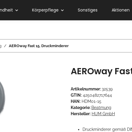
ndheit
Körperpflege
Sonstiges
Aktionen
g
AEROway Fast 15, Druckminderer
AEROway Fast
Artikelnummer:
32539
GTIN:
4250482717644
HAN:
HDM01-15
Kategorie:
Beatmung
Hersteller:
HUM GmbH
Druckminderer gemäß DI