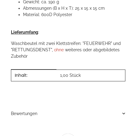
Gewicht: ca. 190 g
Abmessungen (B x H x T): 25 x 15 x 15 cm
Material: 600D Polyester
Lieferumfang
:
Waschbeutel mit zwei Klettstreifen: "FEUERWEHR" und
"RETTUNGSDIENST",
ohne
weiteres oder abgebildetes
Zubehör
Inhalt:
Produkteigenschaft
Wert
1,00 Stück
Bewertungen