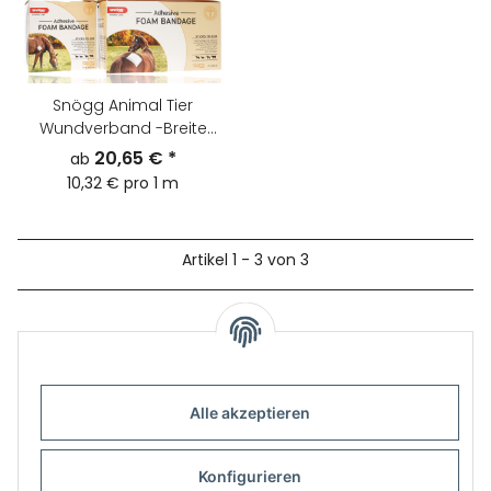
Snögg Animal Tier
Wundverband -Breite
wählbar-
20,65 €
*
ab
10,32 € pro 1 m
Artikel 1 - 3 von 3
Alle akzeptieren
Informationen
Konfigurieren