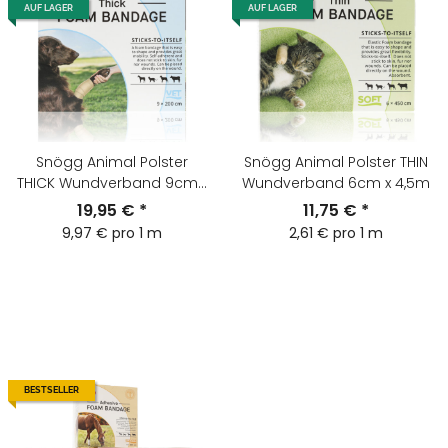
AUF LAGER
AUF LAGER
Snögg Animal Polster
Snögg Animal Polster THIN
THICK Wundverband 9cm x
Wundverband 6cm x 4,5m
2m
19,95 €
*
11,75 €
*
9,97 € pro 1 m
2,61 € pro 1 m
BESTSELLER